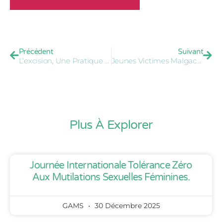
Précédent
Suivant
L’excision, Une Pratique Ancestrale Qui Fait Débat En Egypte
Jeunes Victimes Malgaches Victimes De Viols Et Violences Dits « Mariages Précoces »
Plus À Explorer
Journée Internationale Tolérance Zéro
Aux Mutilations Sexuelles Féminines.
GAMS
30 Décembre 2025