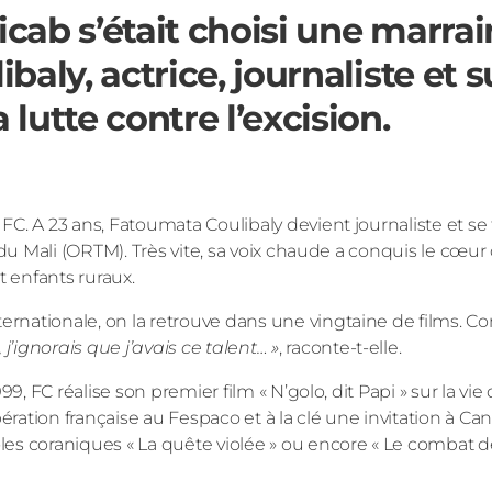
ticab s’était choisi une marra
aly, actrice, journaliste et s
lutte contre l’excision.
C. A 23 ans, Fatoumata Coulibaly devient journaliste et se 
 du Mali (ORTM). Très vite, sa voix chaude a conquis le cœur
t enfants ruraux.
rnationale, on la retrouve dans une vingtaine de films. C
 j’ignorais que j’avais ce talent… »
, raconte-t-elle.
9, FC réalise son premier film « N’golo, dit Papi » sur la vie
opération française au Fespaco et à la clé une invitation à Ca
s coraniques « La quête violée » ou encore « Le combat de 