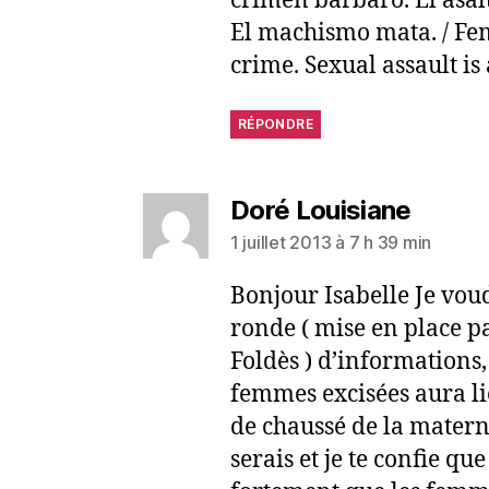
crimen bárbaro. El asalt
El machismo mata. / Fem
crime. Sexual assault is
RÉPONDRE
Doré Louisiane
1 juillet 2013 à 7 h 39 min
Bonjour Isabelle Je voud
ronde ( mise en place p
Foldès ) d’informations,
femmes excisées aura li
de chaussé de la materni
serais et je te confie que