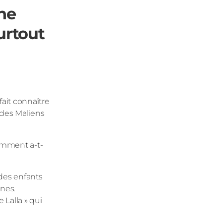
ine
urtout
fait connaître
 des Maliens
omment a-t-
 des enfants
nnes.
Lalla » qui