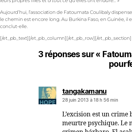
leurs propres filles et à tout ce qu’elles ont enduré… »
Aujourd’hui, l’association de Fatoumata Coulibaly dispens
le chemin est encore long. Au Burkina Faso, en Guinée, il ex
conclut-elle.
[/et_pb_text][/et_pb_column][/et_pb_row][/et_pb_section]
3 réponses sur « Fatouma
pourfe
tangakamanu
28 juin 2013 à 18 h 56 min
L’excision est un crime 
meurtre psychique. Le m