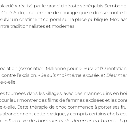
oolaadé », réalisé par le grand cinéaste sénégalais Sembe
 Collé Ardo, une femme de courage qui se dresse contre to
de subir un châtiment corporel sur la place publique. Moolaa
 entre traditionnalistes et modernes.
ciation (Association Malienne pour le Suivi et l’Orientatio
contre l’excision.
« Je suis moi-même excisée, et Dieu merc
e-t-elle.
rs des tournées dans les villages, avec des mannequins en bo
les pour leur montrer des films de femmes excisées et les c
ste-t-elle. Cette thérapie de choc commence à porter ses frui
ges abandonnent cette pratique, y compris certains chefs c
r :
« J’en ai vu des hommes et des femmes en larmes…ils 