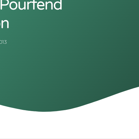
 Pourfend
on
2013