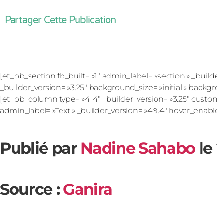
Partager Cette Publication
[et_pb_section fb_built= »1″ admin_label= »section » _buil
_builder_version= »3.25″ background_size= »initial » backg
[et_pb_column type= »4_4″ _builder_version= »3.25″ custo
admin_label= »Text » _builder_version= »4.9.4″ hover_enabl
Publié par
Nadine Sahabo
le
Source :
Ganira