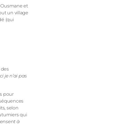
ne Ousmane et
ut un village
dé (qui
n des
i je n’ai pas
is pour
onséquences
ts, selon
outumiers qui
pensent à