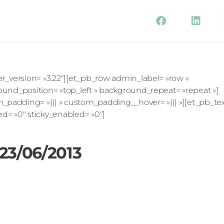
der_version= »3.22″][et_pb_row admin_label= »row »
round_position= »top_left » background_repeat= »repeat »]
m_padding= »||| » custom_padding__hover= »||| »][et_pb_te
ed= »0″ sticky_enabled= »0″]
 23/06/2013