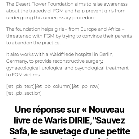
The Desert Flower Foundation aims to raise awareness
about the tragedy of FGM and help prevent girls from
undergoing this unnecessary procedure.
The foundation helps girls – from Europe and Africa –
threatened with FGM by trying to convince their parents
to abandon the practice.
It also works with a Waldfriede hospital in Berlin,
Germany, to provide reconstructive surgery,
gynaecological, urological and psychological treatment
to FGM victims.
[/et_pb_text][/et_pb_column][/et_pb_row]
[/et_pb_section]
Une réponse sur « Nouveau
livre de Waris DIRIE, "Sauvez
Safa, le sauvetage d'une petite