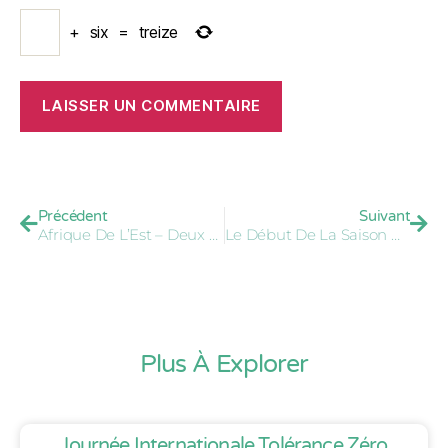
+
six
=
treize
Précédent
Suivant
Afrique De L’Est – Deux Films Pour Lutter Contre Les Pratiques Traditionnelles Néfastes
Le Début De La Saison De L’excision
Plus À Explorer
Journée Internationale Tolérance Zéro