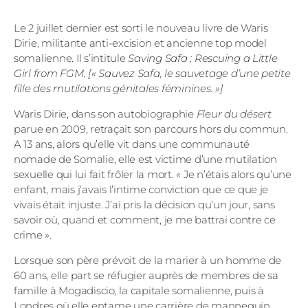
Le 2 juillet dernier est sorti le nouveau livre de Waris
Dirie, militante anti-excision et ancienne top model
somalienne. Il s’intitule
Saving Safa ; Rescuing a Little
Girl from FGM. [« Sauvez Safa, le sauvetage d’une petite
fille des mutilations génitales féminines. »]
Waris Dirie, dans son autobiographie
Fleur du désert
parue en 2009, retraçait son parcours hors du commun.
A 13 ans, alors qu’elle vit dans une communauté
nomade de Somalie, elle est victime d’une mutilation
sexuelle qui lui fait frôler la mort. « Je n’étais alors qu’une
enfant, mais j’avais l’intime conviction que ce que je
vivais était injuste. J’ai pris la décision qu’un jour, sans
savoir où, quand et comment, je me battrai contre ce
crime ».
Lorsque son père prévoit de la marier à un homme de
60 ans, elle part se réfugier auprès de membres de sa
famille à Mogadiscio, la capitale somalienne, puis à
Londres où elle entame une carrière de mannequin.