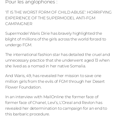
Pour les anglophones :
‘IT IS THE WORST FORM OF CHILD ABUSE’: HORRIFYING
EXPERIENCE OF THE SUPERMODEL ANTI-FGM
CAMPAIGNER
Supermodel Waris Dirie has bravely highlighted the
blight of millions of the girls across the world forced to
undergo FGM.
The international fashion star has detailed the cruel and
unnecessary practice that she underwent aged 13 when
she lived as a nomad in her native Somalia.
And Waris, 49, has revealed her mission to save one
million girls from the evils of FGM through her Desert
Flower Foundation.
In an interview with MailOnline the former face of
former face of Chanel, Levi’s, L’Oreal and Revlon has
revealed her determination to campaign for an end to
this barbaric procedure.