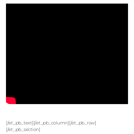
[/et_pb_text][/et_pb_column][/et_pb_row]
[/et_pb_section]