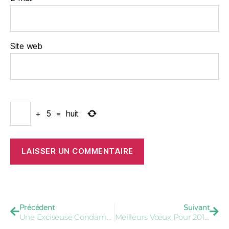
Site web
+
5
=
huit
Précédent
Suivant
Une Exciseuse Condamnée À Siguiri
Meilleurs Vœux Pour 2016 !