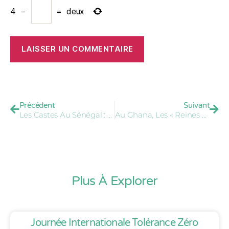
4
−
=
deux
Précédent
Suivant
Les Castes Au Sénégal : C’est Pas Noble ! Documentaire Sur Les Amours Interdites
Au Ghana, Les « Reines Mères » Reprennent Le Pouvoir Et Font Bouger La Société
Plus À Explorer
Journée Internationale Tolérance Zéro