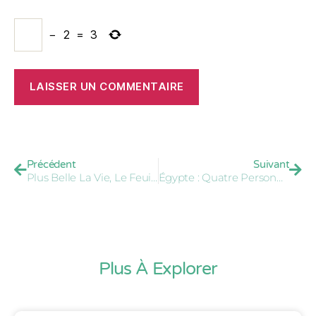
−
2
=
3
Précédent
Suivant
Plus Belle La Vie, Le Feuilleton… Version Sénégal
Égypte : Quatre Personnes Jugées Pour L’excision Mortelle D’une Adolescente
Plus À Explorer