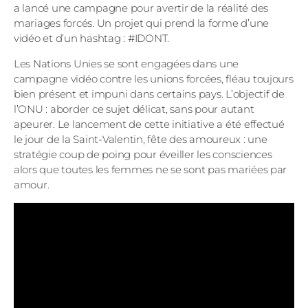
a lancé une campagne pour avertir de la réalité des
mariages forcés. Un projet qui prend la forme d’une
vidéo et d’un hashtag : #IDONT.
Les Nations Unies se sont engagées dans une
campagne vidéo contre les unions forcées, fléau toujours
bien présent et impuni dans certains pays. L’objectif de
l’ONU : aborder ce sujet délicat, sans pour autant
apeurer. Le lancement de cette initiative a été effectué
le jour de la Saint-Valentin, fête des amoureux : une
stratégie coup de poing pour éveiller les consciences
alors que toutes les femmes ne se sont pas mariées par
amour.