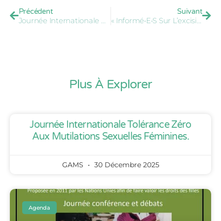
Précédent
Suivant
Journée Internationale De La Tolérance 0 À L’égard Des Mutilations Sexuelles Féminines – 11 Février 2017
« Informé•e•s Sur L’excision : La Campagne Pour Prévenir Et Protéger Les Adolescent•e•s » – 3 Mars 2017
Plus À Explorer
Journée Internationale Tolérance Zéro
Aux Mutilations Sexuelles Féminines.
GAMS
30 Décembre 2025
Agenda