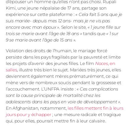
d’épouser un homme qu’elles n’ont pas choisi. Rupali
Kimi, une jeune népalaise de 17 ans, partage son
expérience sur cette plateforme :
« Cela fait 5 ans que je
suis mariée- depuis mes 12 ans- mais je ne vis pas
encore avec mon époux ».
Selon le site,
« 1 jeune fille sur
trois se marie avant l’âge de 18 ans »
tandis que
« 1 sur
9 se marie avant l’âge de 15 ans ».
Violation des droits de l’humain, le mariage forcé
persiste dans les pays fragilisés par la pauvreté et limite
les projets d’avenir des jeunes filles. Le film
Noces
, en
salles
, illustre très bien le sujet. Mariées très jeunes, elles
deviennent également mères prématurément, ce qui
mène vers de nombreux soucis pendant la grossesse et
l’accouchement. L’UNFPA insiste :
« Ces complications
sont la cause principale de mortalité chez les
adolescents dans les pays en voie de développement »
.
En Afghanistan, notamment,
les filles mettent fin à leurs
jours pour y échapper
; une mesure radicale et tragique
qui, pour elles, pourrait mettre fin à leur calvaire.