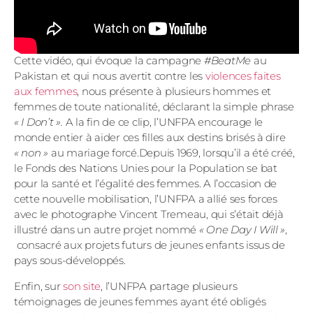
Cette vidéo, qui évoque la campagne
#BeatMe
au
Pakistan et qui nous avertit contre les
violences faites
aux femmes
, nous présente à plusieurs hommes et
femmes de toute nationalité, déclarant la simple phrase
« I Don’t ».
A la fin de ce clip, l’UNFPA encourage le
monde entier à aider ces filles aux destins brisés à dire
« non »
au mariage forcé.Depuis 1969, lorsqu’il a été créé,
le Fonds des Nations Unies pour la Population se bat
pour la santé et l’égalité des femmes. A l’occasion de
cette nouvelle mobilisation, l’UNFPA a allié ses forces
avec le photographe Vincent Tremeau, qui s’était déjà
illustré dans un autre projet nommé
« One Day I Will »
,
consacré aux projets futurs de jeunes enfants issus de
pays sous-développés.
Enfin, sur
son site
, l’UNFPA partage plusieurs
témoignages de jeunes femmes ayant été obligés