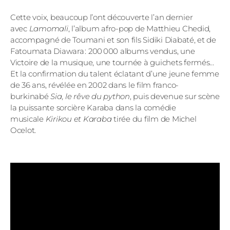
Cette voix, beaucoup l’ont découverte l’an dernier
avec
Lamomali
, l’album afro-pop de Matthieu Chedid,
accompagné de Toumani et son fils Sidiki Diabaté, et de
Fatoumata Diawara : 200 000 albums vendus, une
Victoire de la musique, une tournée à guichets fermés…
Et la confirmation du talent éclatant d’une jeune femme
de 36 ans, révélée en 2002 dans le film franco-
burkinabé
Sia, le rêve du python
, puis devenue sur scène
la puissante sorcière Karaba dans la comédie
musicale
Kirikou et Karaba
tirée du film de Michel
Ocelot.