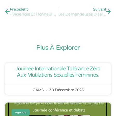
Précédent
Suivant
« Violences Et Honneur – Des Violences Spécifiques Faites Aux Femmes » – 27 Juin 2018
Les Demandeuses D’asile Et Les Réfugiées Face Aux Violences Racistes, Sexuelles Et Sexistes
Plus À Explorer
Journée Internationale Tolérance Zéro
Aux Mutilations Sexuelles Féminines.
GAMS
30 Décembre 2025
Agenda