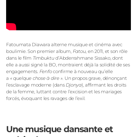
Fatoumata Diawara alterne musique et cinéma avec
boulimie. Son premier album,
Fatou
, en 2011, et son rôle
dans le film
Timbuktu
d’Abderrahmane Sissako, dont
elle a aussi signé la BO, montraient déjà la solidité de ses
engagements.
Fenfo
confirme à nouveau qu’elle
a
« quelque chose à dire »
. Un propos grave, dénonçant
l’esclavage moderne (dans
Djonya
), affirmant les droits
de la femme, luttant contre l’excision et les mariages
forcés, évoquant les ravages de l’exil.
Une musique dansante et