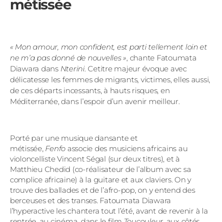
métissée
« Mon amour, mon confident, est parti tellement loin et
ne m’a pas donné de nouvelles »
, chante Fatoumata
Diawara dans
Nterini.
Cetitre majeur évoque avec
délicatesse les femmes de migrants, victimes, elles aussi,
de ces départs incessants, à hauts risques, en
Méditerranée, dans l’espoir d’un avenir meilleur.
Porté par une musique dansante et
métissée,
Fenfo
associe des musiciens africains au
violoncelliste Vincent Ségal (sur deux titres), et à
Matthieu Chedid (co-réalisateur de l’album avec sa
complice africaine) à la guitare et aux claviers. On y
trouve des ballades et de l’afro-pop, on y entend des
berceuses et des transes. Fatoumata Diawara
l’hyperactive les chantera tout l’été, avant de revenir à la
rentrée, au cinéma, dans le film
Toucouleur
, aux côtés