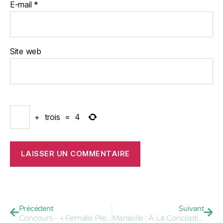
E-mail
*
Site web
+
trois
=
4
Précédent
Suivant
Concours – « Female Pleasure » – 26 Mai 2019
Marseille : À La Conception, Une Équipe Veut Briser Le Tabou De L'excision Avec Le GAMS Sud