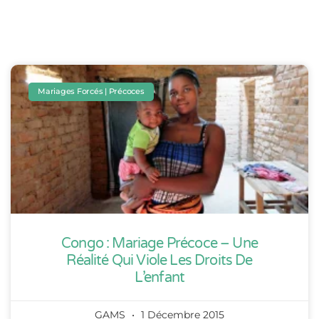
Mariages Forcés | Précoces
Congo : Mariage Précoce – Une
Réalité Qui Viole Les Droits De
L’enfant
GAMS
1 Décembre 2015