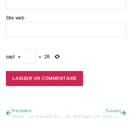
Site web
sept
×
=
28
Précédent
Suivant
Népal – La Nouvelle Kumari
En Norvège, Des Taxis Livrent Des Jeunes Femmes À Leur Bourreau