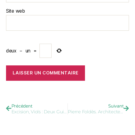
Site web
deux
−
un
=
Précédent
Suivant
Excision, Viols : Deux Guinéens En Prison
Pierre Foldès. Architecte Du Clitoris