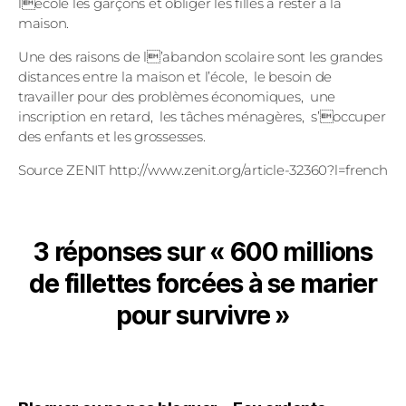
lécole les garçons et obliger les filles à rester à la
maison.
Une des raisons de l’abandon scolaire sont les grandes
distances entre la maison et l’école, le besoin de
travailler pour des problèmes économiques, une
inscription en retard, les tâches ménagères, s’occuper
des enfants et les grossesses.
Source ZENIT http://www.zenit.org/article-32360?l=french
3 réponses sur « 600 millions
de fillettes forcées à se marier
pour survivre »