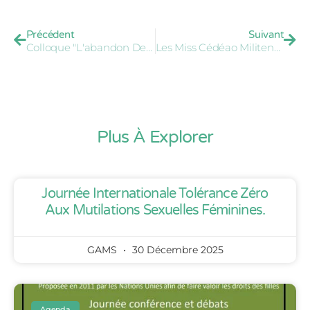
Précédent
Suivant
Colloque "L'abandon Des Mutilations Sexuelles Féminines, Une Histoire En Marche" – 27 Novembre 2012
Les Miss Cédéao Militent Contre L’excision
Plus À Explorer
Journée Internationale Tolérance Zéro
Aux Mutilations Sexuelles Féminines.
GAMS
30 Décembre 2025
Agenda