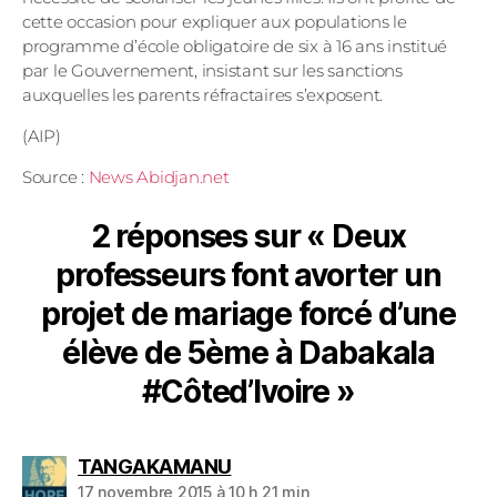
cette occasion pour expliquer aux populations le
programme d’école obligatoire de six à 16 ans institué
par le Gouvernement, insistant sur les sanctions
auxquelles les parents réfractaires s’exposent.
(AIP)
Source :
News Abidjan.net
2 réponses sur « Deux
professeurs font avorter un
projet de mariage forcé d’une
élève de 5ème à Dabakala
#Côted’Ivoire »
TANGAKAMANU
17 novembre 2015 à 10 h 21 min