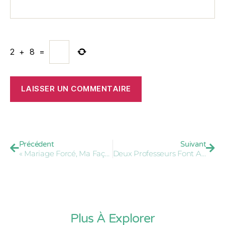
2
+
8
=
Précédent
Suivant
« Mariage Forcé, Ma Façon De Dire Non ! » | 25 Novembre 2015
Deux Professeurs Font Avorter Un Projet De Mariage Forcé D’une Élève De 5ème À Dabakala #Côted'Ivoire
Plus À Explorer