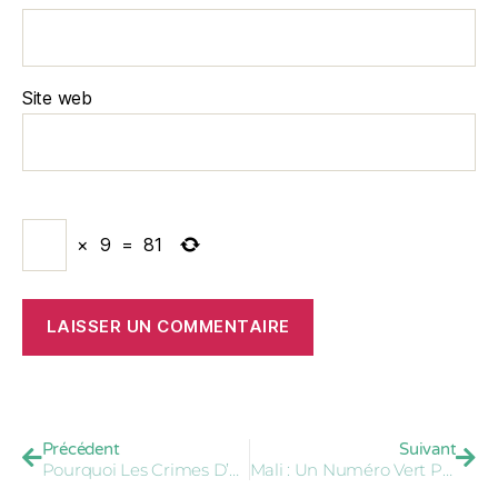
Site web
×
9
=
81
Précédent
Suivant
Pourquoi Les Crimes D’honneur Se Perpétuent-Ils Dans Le Caucase ?
Mali : Un Numéro Vert Pour Secourir Les Femmes En Danger