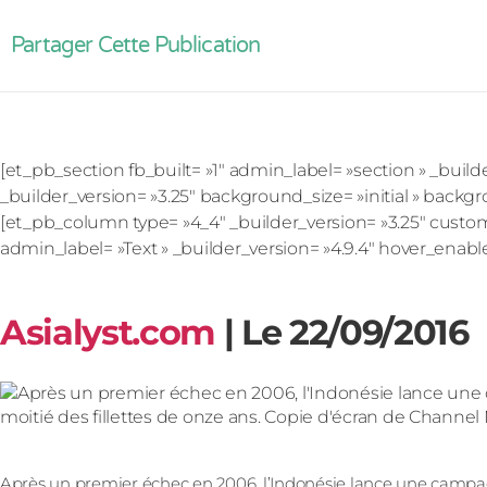
Partager Cette Publication
[et_pb_section fb_built= »1″ admin_label= »section » _buil
_builder_version= »3.25″ background_size= »initial » backg
[et_pb_column type= »4_4″ _builder_version= »3.25″ custo
admin_label= »Text » _builder_version= »4.9.4″ hover_enabl
Asialyst.com
| Le 22/09/2016
Après un premier échec en 2006, l’Indonésie lance une campagn