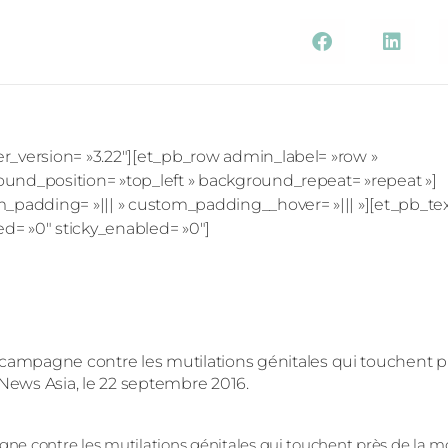
der_version= »3.22″][et_pb_row admin_label= »row »
round_position= »top_left » background_repeat= »repeat »]
m_padding= »||| » custom_padding__hover= »||| »][et_pb_te
ed= »0″ sticky_enabled= »0″]
e contre les mutilations génitales qui touchent près de la mo