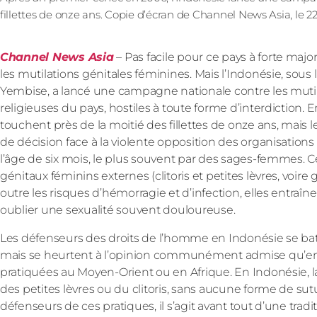
fillettes de onze ans. Copie d’écran de Channel News Asia, le 
Channel News Asia
– Pas facile pour ce pays à forte maj
les mutilations génitales féminines. Mais l’Indonésie, sou
Yembise, a lancé une campagne nationale contre les mutilat
religieuses du pays, hostiles à toute forme d’interdiction.
touchent près de la moitié des fillettes de onze ans, mais 
de décision face à la violente opposition des organisations r
l’âge de six mois, le plus souvent par des sages-femmes. Ce
génitaux féminins externes (clitoris et petites lèvres, voi
outre les risques d’hémorragie et d’infection, elles entra
oublier une sexualité souvent douloureuse.
Les défenseurs des droits de l’homme en Indonésie se bat
mais se heurtent à l’opinion communément admise qu’en 
pratiquées au Moyen-Orient ou en Afrique. En Indonésie, la
des petites lèvres ou du clitoris, sans aucune forme de su
défenseurs de ces pratiques, il s’agit avant tout d’une tra