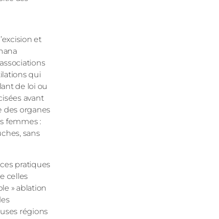
’excision et
ohana
associations
ilations qui
lant de loi ou
xcisées avant
le des organes
des femmes :
uches, sans
ces pratiques
e celles
le » ablation
les
reuses régions