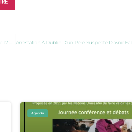
Sonita – Rapper Pour Briser Le Silence – Sortie Du Film Le 12 Octobre
Agenda