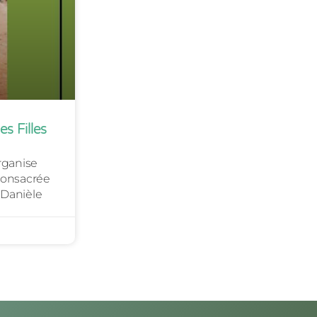
s Filles
rganise
consacrée
 Danièle