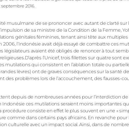
22 septembre 2016.
orité musulmane de se prononcer avec autant de clarté sur l
s l’impulsion de sa ministre de la Condition de la Femme, Y
ions génitales féminines, tenant ainsi tête aux multiples 
 En 2006, l’Indonésie avait déjà essayé de combattre ces mut
les législateurs avaient été obligés de renoncer à tout semb
eligieuses.D’après l’Unicef, trois fillettes sur quatre sont e
s mutilations qui consistent en l’ablation totale ou partiel
re grandes lèvres) ont de graves conséquences sur la santé 
înent des problèmes lors de l’accouchement, des fausses-co
tent depuis de nombreuses années pour l’interdiction de 
Indonésie ces mutilations seraient moins importantes qu
 procédure consiste en effet le plus souvent en une « simp
ture comme dans certains pays africains. En revanche pour 
dition culturelle avec un impact social. Ainsi, dans de nomb