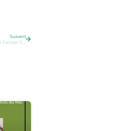
Suivant
Arrestation À Dublin D'un Père Suspecté D'avoir Fait Exciser Sa Fille De Deux Ans