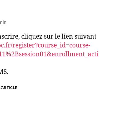
min
scrire, cliquez sur le lien suivant
.fr/register?course_id=course-
%2Bsession01&enrollment_acti
MS.
’ARTICLE