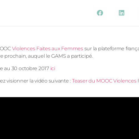
 MOOC
Violences Faites aux Femmes
sur la plateforme fran
 prochain, auquel le GAMS a participé.
re au 30 octobre 2017
ici
 visionner la vidéo suivante :
Teaser du MOOC Violences F