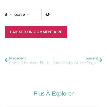
8
−
quatre
=
Précédent
Suivant
Crime D’honneur En Iran : L’indignation Après L’assassinat D’une Adolescente Par Son Père
Inna Modja, Artiste Engagée Pour "The Great Green Wall"
Plus À Explorer