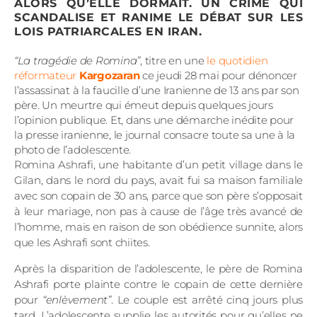
ALORS QU’ELLE DORMAIT. UN CRIME QUI
SCANDALISE ET RANIME LE DÉBAT SUR LES
LOIS PATRIARCALES EN IRAN.
“La tragédie de Romina”
, titre en une
le quotidien
réformateur
Kargozaran
ce jeudi 28 mai pour dénoncer
l’assassinat à la faucille d’une Iranienne de 13 ans par son
père. Un meurtre qui émeut depuis quelques jours
l’opinion publique. Et, dans une démarche inédite pour
la presse iranienne, le journal consacre toute sa une à la
photo de l’adolescente.
Romina Ashrafi, une habitante d’un petit village dans le
Gilan, dans le nord du pays, avait fui sa maison familiale
avec son copain de 30 ans, parce que son père s’opposait
à leur mariage, non pas à cause de l’âge très avancé de
l’homme, mais en raison de son obédience sunnite, alors
que les Ashrafi sont chiites.
Après la disparition de l’adolescente, le père de Romina
Ashrafi porte plainte contre le copain de cette dernière
pour
“enlèvement”
. Le couple est arrêté cinq jours plus
tard. L’adolescente supplie les autorités pour qu’elles ne