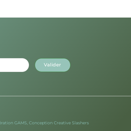
ération GAMS, Conception Creative Slashers