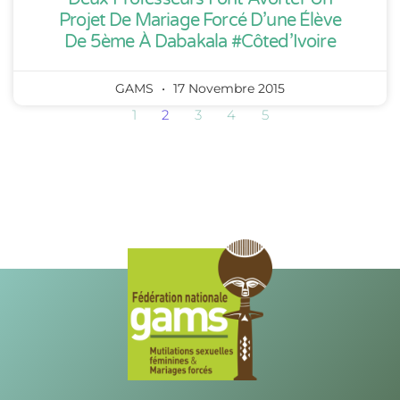
Projet De Mariage Forcé D’une Élève
De 5ème À Dabakala #Côted’Ivoire
GAMS
17 Novembre 2015
1
2
3
4
5