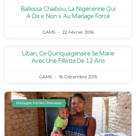
Balkissa Chaibou, La Nigérienne Qui
A Dit « Non » Au Mariage Forcé
GAMS
22 Février 2016
Liban, Ce Quinquagénaire Se Marie
Avec Une Fillette De 12 Ans
GAMS
16 Décembre 2015
Mariages Forcés | Précoces