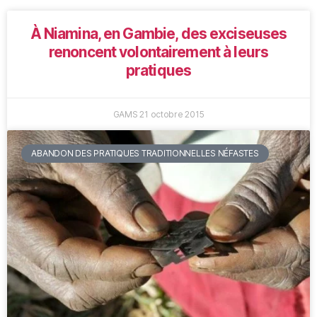
À Niamina, en Gambie, des exciseuses
renoncent volontairement à leurs
pratiques
GAMS
21 octobre 2015
ABANDON DES PRATIQUES TRADITIONNELLES NÉFASTES