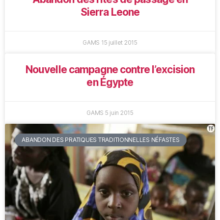
Sierra Leone
GAMS
15 juillet 2015
Nouvelle campagne contre l’excision
en Égypte
GAMS
5 juin 2015
ABANDON DES PRATIQUES TRADITIONNELLES NÉFASTES